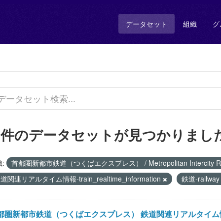
データセット
組織
グ
1 件のデータセットが見つかりまし
:
首都圏新都市鉄道（つくばエクスプレス） / Metropolitan Intercity Ra
道関連リアルタイム情報-train_realtime_information
鉄道-railwa
圏新都市鉄道（つくばエクスプレス） 鉄道関連リアルタイム情報 / Train 