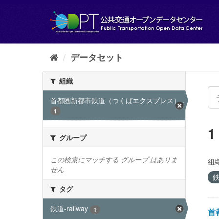
ス
キ
ッ
プ
し
て
データセット
内
容
組織
へ
首都圏新都市鉄道（つくばエクスプレス）...
1
グループ
この検索にマッチする グループ はありま
組織
せん
鉄
タグ
鉄道-railway
1
首都