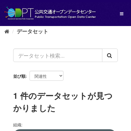
ス
キ
Toggl
ッ
naviga
プ
し
データセット
て
内
容
へ
並び順
1 件のデータセットが見つ
かりました
組織: