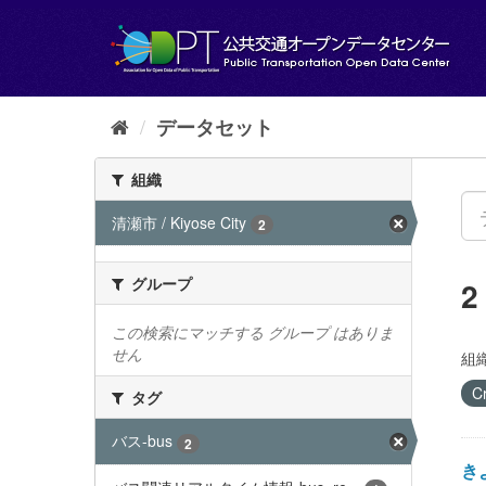
ス
キ
ッ
プ
し
て
データセット
内
容
組織
へ
清瀬市 / Kiyose City
2
グループ
この検索にマッチする グループ はありま
せん
組織
C
タグ
バス-bus
2
きよ