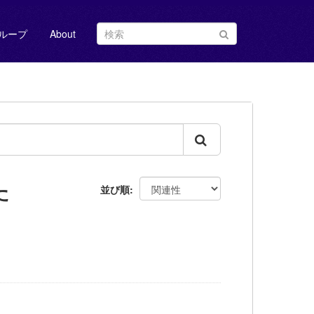
ループ
About
た
並び順