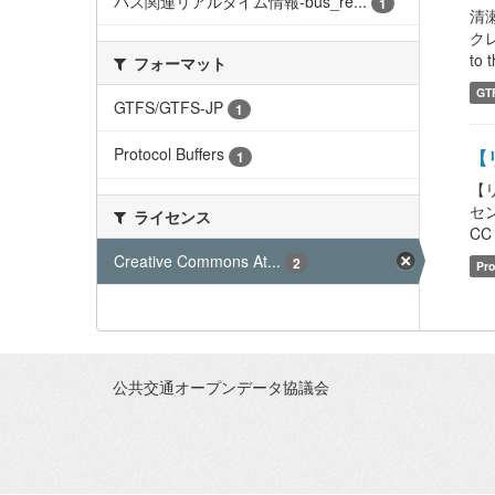
バス関連リアルタイム情報-bus_re...
1
清
クレ
to t
フォーマット
GT
GTFS/GTFS-JP
1
Protocol Buffers
【リ
1
【
セン
ライセンス
CC 
Creative Commons At...
2
Pro
公共交通オープンデータ協議会