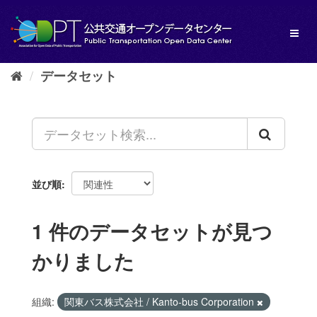
ス
キ
Toggl
ッ
naviga
プ
し
データセット
て
内
容
へ
並び順
1 件のデータセットが見つ
かりました
組織:
関東バス株式会社 / Kanto-bus Corporation