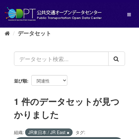
ス
キ
Toggl
ッ
naviga
プ
し
データセット
て
内
容
へ
並び順
1 件のデータセットが見つ
かりました
組織:
JR東日本 / JR East
タグ: