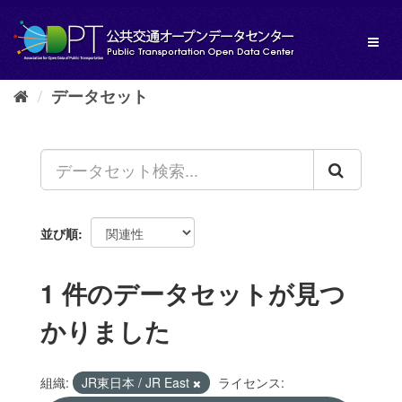
ス
キ
Toggl
ッ
naviga
プ
し
データセット
て
内
容
へ
並び順
1 件のデータセットが見つ
かりました
組織:
JR東日本 / JR East
ライセンス: