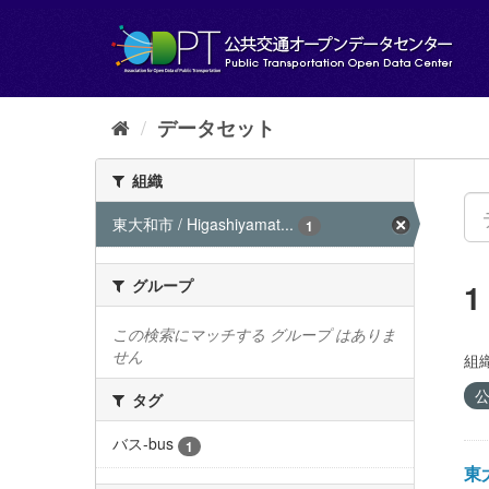
ス
キ
ッ
プ
し
て
データセット
内
容
組織
へ
東大和市 / Higashiyamat...
1
グループ
この検索にマッチする グループ はありま
せん
組織
公
タグ
バス-bus
1
東