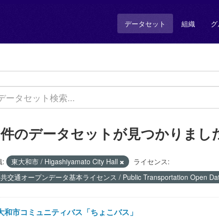
データセット
組織
グ
1 件のデータセットが見つかりまし
:
東大和市 / Higashiyamato City Hall
ライセンス:
共交通オープンデータ基本ライセンス / Public Transportation Open Data 
大和市コミュニティバス「ちょこバス」