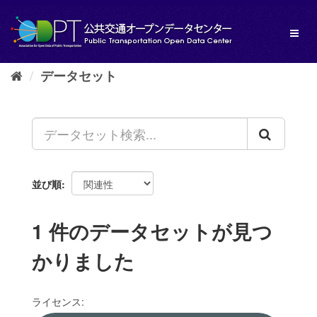
ス
キ
Toggl
ッ
naviga
プ
し
データセット
て
内
容
へ
並び順
1 件のデータセットが見つ
かりました
ライセンス: