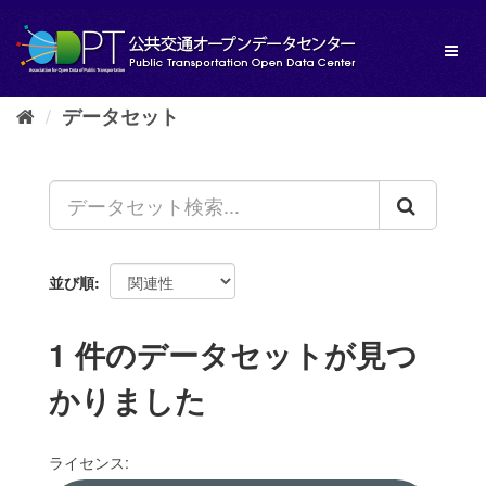
ス
キ
Toggl
ッ
naviga
プ
し
データセット
て
内
容
へ
並び順
1 件のデータセットが見つ
かりました
ライセンス: