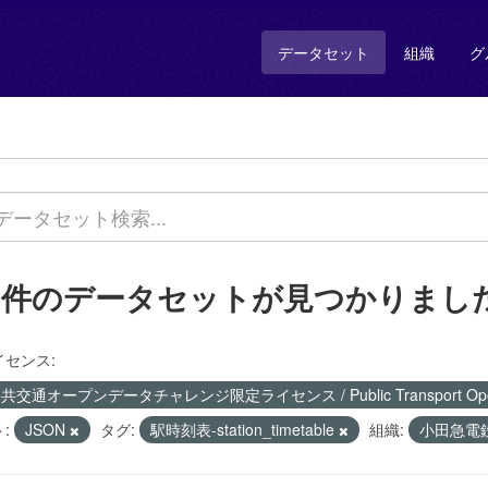
データセット
組織
グ
1 件のデータセットが見つかりまし
イセンス:
共交通オープンデータチャレンジ限定ライセンス / Public Transport Open Data
:
JSON
タグ:
駅時刻表-station_timetable
組織:
小田急電鉄 