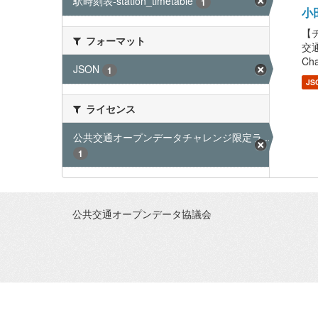
駅時刻表-station_timetable
1
小田
【チ
フォーマット
交通
Cha
JSON
1
JS
ライセンス
公共交通オープンデータチャレンジ限定ラ...
1
公共交通オープンデータ協議会