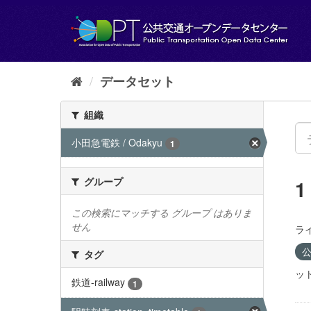
ス
キ
ッ
プ
し
て
データセット
内
容
組織
へ
小田急電鉄 / Odakyu
1
グループ
この検索にマッチする グループ はありま
せん
ラ
公
タグ
ット
鉄道-railway
1