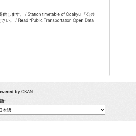
す。 / Station timetable of Odakyu 「公共
Public Transportation Open Data
owered by
CKAN
語