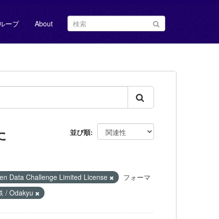
ループ
About
た
並び順
 Challenge Limited License
フォーマ
/ Odakyu