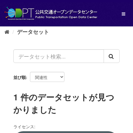
ス
キ
Toggl
ッ
naviga
プ
し
データセット
て
内
容
へ
並び順
1 件のデータセットが見つ
かりました
ライセンス: