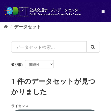
ス
キ
Toggl
ッ
naviga
プ
し
データセット
て
内
容
へ
並び順
1 件のデータセットが見つ
かりました
ライセンス: