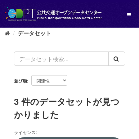
ス
キ
Toggl
ッ
naviga
プ
し
データセット
て
内
容
へ
並び順
3 件のデータセットが見つ
かりました
ライセンス: