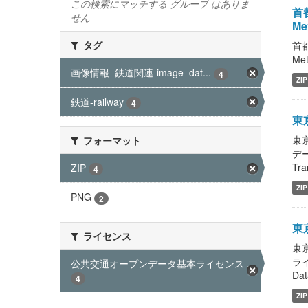
この検索にマッチする グループ はありま
首都
せん
Met
タグ
首都
Met
画像情報_鉄道関連-image_dat...
4
ZIP
鉄道-railway
4
東京
東京
フォーマット
デー
Tra
ZIP
4
ZIP
PNG
2
東京
ライセンス
東京
ライ
公共交通オープンデータ基本ライセンス ...
Dat
4
ZIP