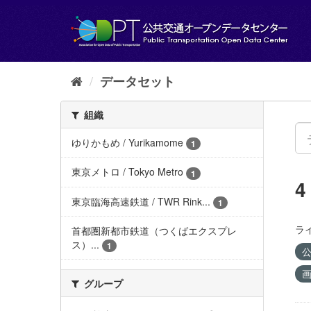
ス
キ
ッ
プ
し
て
データセット
内
容
組織
へ
ゆりかもめ / Yurikamome
1
東京メトロ / Tokyo Metro
1
東京臨海高速鉄道 / TWR Rink...
1
ラ
首都圏新都市鉄道（つくばエクスプレ
ス）...
1
公
画
グループ