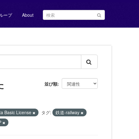
ループ
About
た
並び順
Basic License
タグ:
鉄道-railway
P