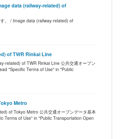
(railway-related) of
ata (railway-related) of
 of TWR Rinkai Line
lated) of TWR Rinkai Line 公共交通オープン
 Terms of Use" in "Public
okyo Metro
ted) of Tokyo Metro 公共交通オープンデータ基本
Use" in "Public Transportation Open