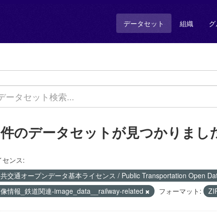
データセット
組織
グ
4 件のデータセットが見つかりまし
イセンス:
共交通オープンデータ基本ライセンス / Public Transportation Open Data 
像情報_鉄道関連-image_data__railway-related
フォーマット:
ZI