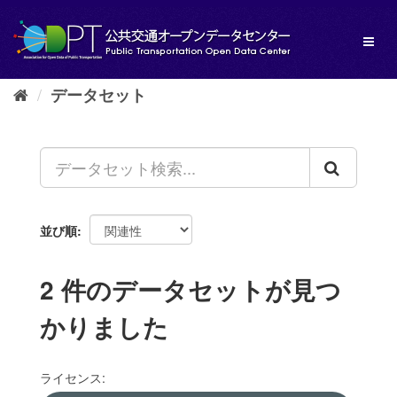
ス
キ
Toggl
ッ
naviga
プ
し
データセット
て
内
容
へ
並び順
2 件のデータセットが見つ
かりました
ライセンス: