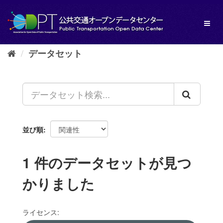
ス
キ
Toggl
ッ
naviga
プ
し
データセット
て
内
容
へ
並び順
1 件のデータセットが見つ
かりました
ライセンス: