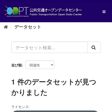
ス
キ
Toggl
ッ
naviga
プ
し
データセット
て
内
容
へ
並び順
1 件のデータセットが見つ
かりました
ライセンス: