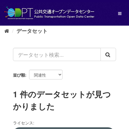
ス
キ
Toggl
ッ
naviga
プ
し
データセット
て
内
容
へ
並び順
1 件のデータセットが見つ
かりました
ライセンス: