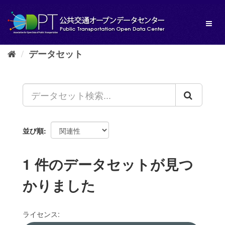
ス
キ
Toggl
ッ
naviga
プ
し
データセット
て
内
容
へ
並び順
1 件のデータセットが見つ
かりました
ライセンス: