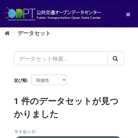
ス
キ
Toggl
ッ
naviga
プ
し
データセット
て
内
容
へ
並び順
1 件のデータセットが見つ
かりました
ライセンス: