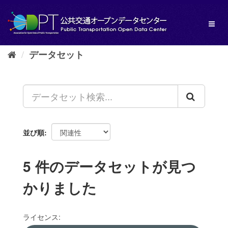
ス
キ
Toggl
ッ
naviga
プ
し
データセット
て
内
容
へ
並び順
5 件のデータセットが見つ
かりました
ライセンス: