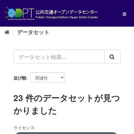
ス
キ
Toggl
ッ
naviga
プ
し
データセット
て
内
容
へ
並び順
23 件のデータセットが見つ
かりました
ライセンス: