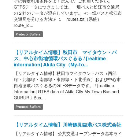
その特定利用条件をよく読んで、ご利用ください。
GTFSデータにつきましては、一畑バスと松江市交通局
の２社のデータが混在しています。 ≪一畑バスと松江市
交通局を分ける方法≫ １ routes.txt（系統）
route_id...
Protocol Buffers
【リアルタイム情報】秋田市 マイタウン・バ
ス、中心市街地循環バスぐるる / [realtime
information] Akita City（My-To...
【リアルタイム情報】秋田市マイタウン・バス（西部
線・北部線・南部線・東部線・下北手線）および中心市
街地循環バスぐるるのGTFSデータです。 / [realtime
information] GTFS data of Akita City My-Town Bus and
GURURU Bus....
Protocol Buffers
【リアルタイム情報】川崎鶴見臨港バス株式会社
【リアルタイム情報】 公共交通オープンデータ基本ライ