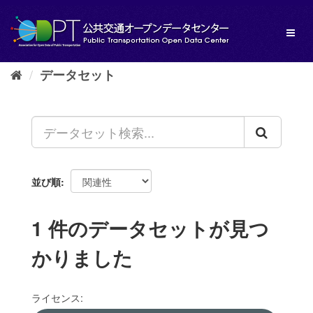
ス
キ
Toggl
ッ
naviga
プ
し
データセット
て
内
容
へ
並び順
1 件のデータセットが見つ
かりました
ライセンス: