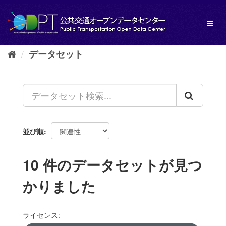
ス
キ
Toggl
ッ
naviga
プ
し
データセット
て
内
容
へ
並び順
10 件のデータセットが見つ
かりました
ライセンス: