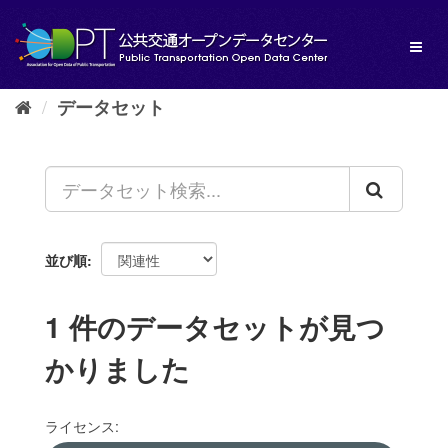
ス
キ
Toggl
ッ
naviga
プ
し
データセット
て
内
容
へ
並び順
1 件のデータセットが見つ
かりました
ライセンス: