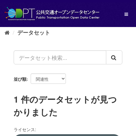
ス
キ
Toggl
ッ
naviga
プ
し
データセット
て
内
容
へ
並び順
1 件のデータセットが見つ
かりました
ライセンス: