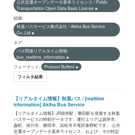
公共交通オープンデータ基本ライセンス / Public
Transportation Open Data Basic License
組織:
秋葉バスサービス株式会社 / Akiha Bus Service
Co.,Ltd
タグ:
バス関連リアルタイム情報-
bus_realtime_information
フォーマット:
Protocol Buffers
フィルタ結果
【リアルタイム情報】秋葉バス / [realtime
information] Akiha Bus Service
【リアルタイム情報】JR袋井駅・磐田駅を発着する秋葉
バスサービスの時刻データです。運行エリアは袋井市、
森町、掛川市、磐田市、浜松市天竜区春野町です。 公共
交通オープンデータ基本ライセンス、および、その特定