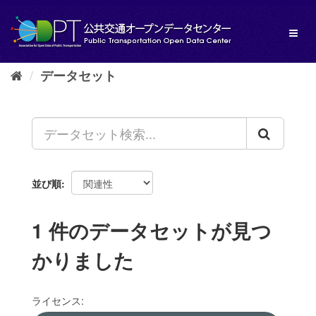
ス
キ
Toggl
ッ
naviga
プ
し
データセット
て
内
容
へ
並び順
1 件のデータセットが見つ
かりました
ライセンス: