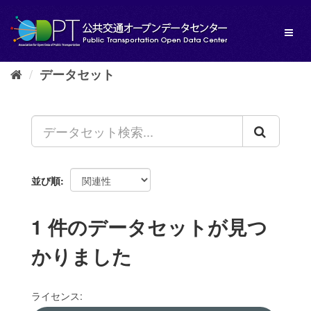
ス
キ
Toggl
ッ
naviga
プ
し
データセット
て
内
容
へ
並び順
1 件のデータセットが見つ
かりました
ライセンス: