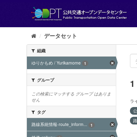
ス
キ
ッ
プ
し
て
データセット
内
容
組織
へ
ゆりかもめ / Yurikamome
1
グループ
この検索にマッチする グループ はありま
せん
ラ
公
タグ
路
路線系統情報-route_inform...
1