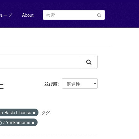
ループ
About
た
並び順
Basic License
タグ:
/ Yurikamome