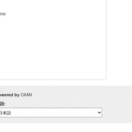
ome
owered by
CKAN
語