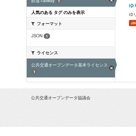
鉄道-railway
1
ゆり
人気のある タグ のみを表示
ゆり
フォーマット
JS
JSON
1
ライセンス
公共交通オープンデータ基本ライセンス ...
1
公共交通オープンデータ協議会