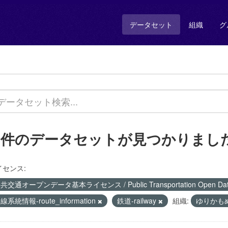
データセット
組織
グ
1 件のデータセットが見つかりまし
イセンス:
共交通オープンデータ基本ライセンス / Public Transportation Open Data 
線系統情報-route_information
鉄道-railway
組織:
ゆりかもめ 