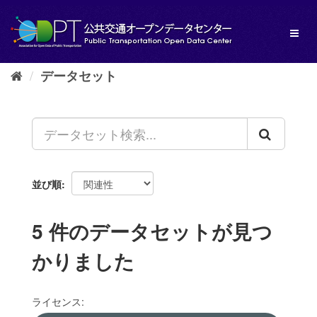
ス
キ
Toggl
ッ
naviga
プ
し
データセット
て
内
容
へ
並び順
5 件のデータセットが見つ
かりました
ライセンス: