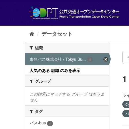
ス
キ
ッ
プ
し
て
データセット
内
容
組織
へ
東急バス株式会社 / Tokyu Bu...
1
人気のある 組織 のみを表示
グループ
この検索にマッチする グループ はありま
ラ
せん
公
タグ
バ
バス-bus
1