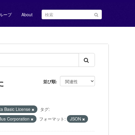
ループ
About
た
並び順
Basic License
タグ:
 Corporation
フォーマット:
JSON