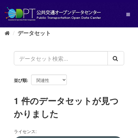
ス
キ
Toggl
ッ
naviga
プ
し
データセット
て
内
容
へ
並び順
1 件のデータセットが見つ
かりました
ライセンス: