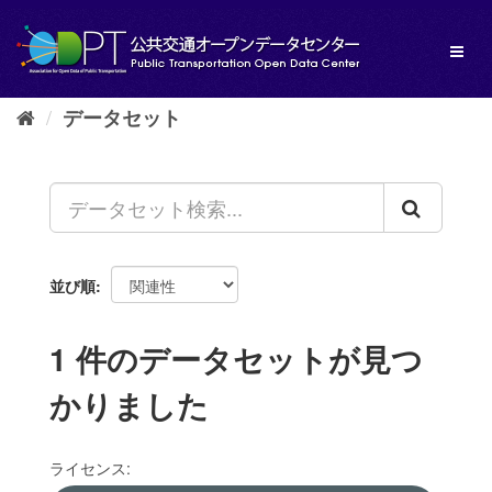
ス
キ
Toggl
ッ
naviga
プ
し
データセット
て
内
容
へ
並び順
1 件のデータセットが見つ
かりました
ライセンス: