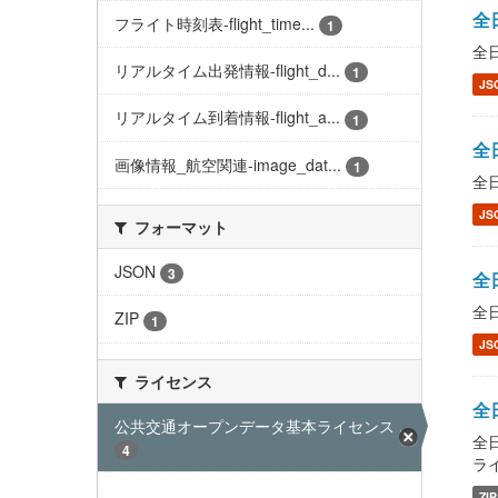
全日
フライト時刻表-flight_time...
1
全日
リアルタイム出発情報-flight_d...
1
JS
リアルタイム到着情報-flight_a...
1
全日
画像情報_航空関連-image_dat...
1
全日
JS
フォーマット
JSON
3
全日
全日
ZIP
1
JS
ライセンス
全日
公共交通オープンデータ基本ライセンス ...
全日
4
ライ
ZIP