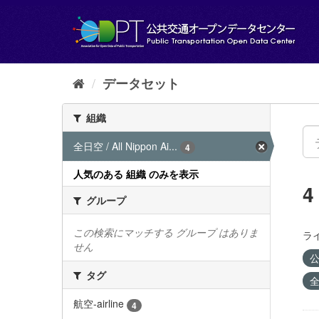
ス
キ
ッ
プ
し
て
データセット
内
容
組織
へ
全日空 / All Nippon Ai...
4
人気のある 組織 のみを表示
グループ
この検索にマッチする グループ はありま
ラ
せん
公
タグ
全
航空-airline
4