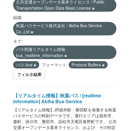
公共交通オープンデータ基本ライセンス / Public
Transportation Open Data Basic License
組織:
秋葉バスサービス株式会社 / Akiha Bus Service
Co.,Ltd
タグ:
バス関連リアルタイム情報-
bus_realtime_information
バス-bus
フォーマット:
Protocol Buffers
フィルタ結果
【リアルタイム情報】秋葉バス / [realtime
information] Akiha Bus Service
【リアルタイム情報】JR袋井駅・磐田駅を発着する秋葉
バスサービスの時刻データです。運行エリアは袋井市、
森町、掛川市、磐田市、浜松市天竜区春野町です。 公共
交通オープンデータ基本ライセンス、および、その特定