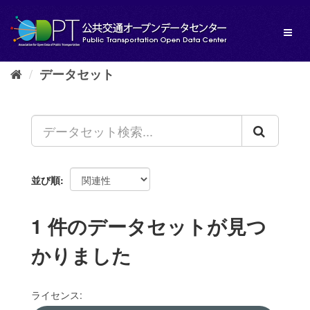
ス
キ
Toggl
ッ
naviga
プ
し
データセット
て
内
容
へ
並び順
1 件のデータセットが見つ
かりました
ライセンス: