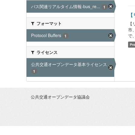
バス関連リアルタイム情報-bus_re...
1
【リ
フォーマット
【
市
Protocol Buffers
で、ご
1
Pro
ライセンス
公共交通オープンデータ基本ライセンス ...
1
公共交通オープンデータ協議会