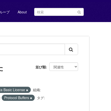
ループ
About
た
並び順
Basic License
組織:
:
Protocol Buffers
タグ: