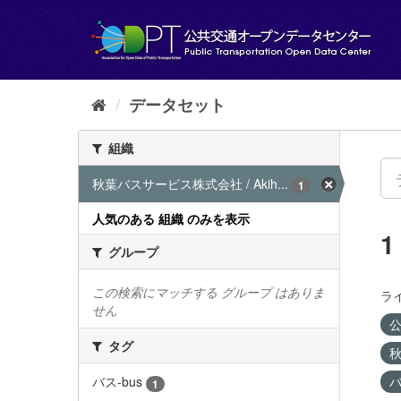
ス
キ
ッ
プ
し
て
データセット
内
容
組織
へ
秋葉バスサービス株式会社 / Akih...
1
人気のある 組織 のみを表示
グループ
この検索にマッチする グループ はありま
ラ
せん
公
タグ
秋
バ
バス-bus
1