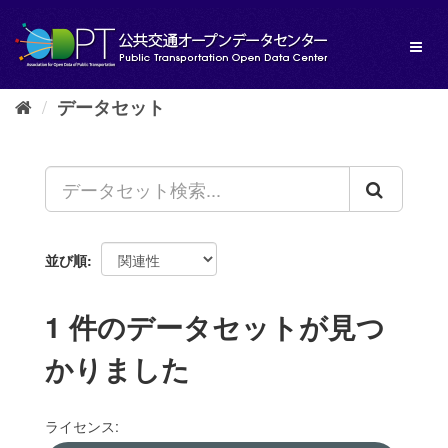
ス
キ
Toggl
ッ
naviga
プ
し
データセット
て
内
容
へ
並び順
1 件のデータセットが見つ
かりました
ライセンス: