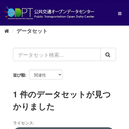
ス
キ
Toggl
ッ
naviga
プ
し
データセット
て
内
容
へ
並び順
1 件のデータセットが見つ
かりました
ライセンス: