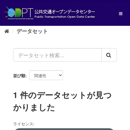
ス
キ
Toggl
ッ
naviga
プ
し
データセット
て
内
容
へ
並び順
1 件のデータセットが見つ
かりました
ライセンス: