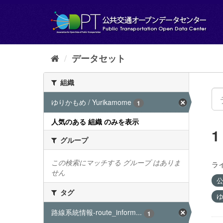
ス
キ
ッ
プ
し
て
データセット
内
容
組織
へ
ゆりかもめ / Yurikamome
1
人気のある 組織 のみを表示
グループ
この検索にマッチする グループ はありま
ラ
せん
公
タグ
ゆ
路線系統情報-route_inform...
1