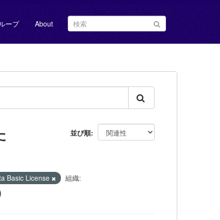
ループ
About
た
並び順
Basic License
組織: