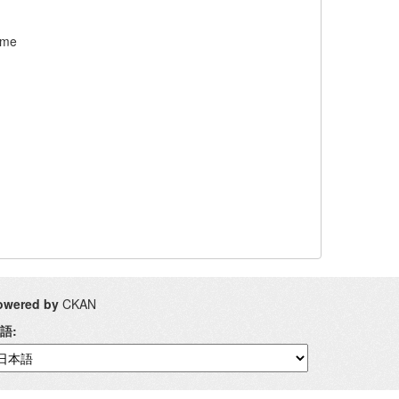
ome
owered by
CKAN
語