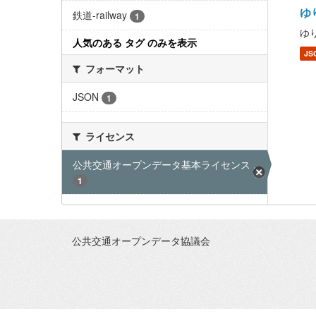
ゆり
鉄道-railway
1
ゆり
人気のある タグ のみを表示
JS
フォーマット
JSON
1
ライセンス
公共交通オープンデータ基本ライセンス ...
1
公共交通オープンデータ協議会