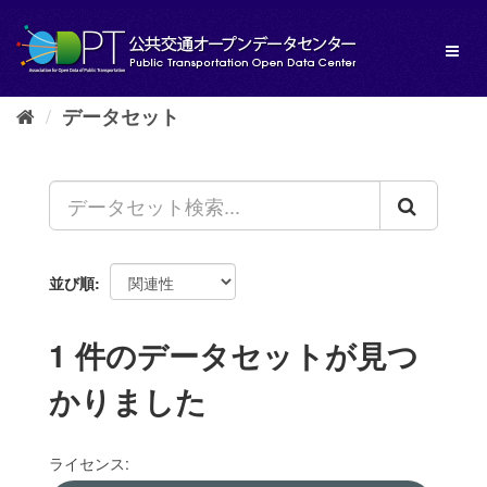
ス
キ
Toggl
ッ
naviga
プ
し
データセット
て
内
容
へ
並び順
1 件のデータセットが見つ
かりました
ライセンス: