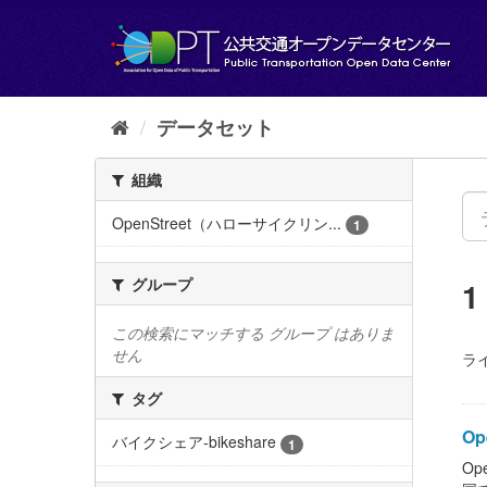
ス
キ
ッ
プ
し
て
データセット
内
容
組織
へ
OpenStreet（ハローサイクリン...
1
グループ
この検索にマッチする グループ はありま
せん
ラ
タグ
Op
バイクシェア-bikeshare
1
Op