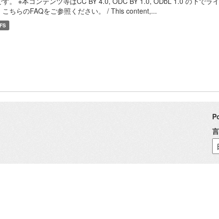
す。 ※本コンテンツ等はCC BY 4.0, ODC BY 1.0, ODbL 1.
こちらのFAQをご参照ください。 / This content,...
FS
P
言