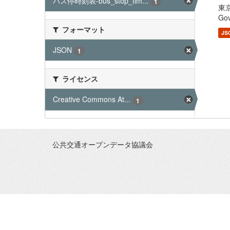
バス停時刻表-bus_stop_tim...
1
東京
Gov
フォーマット
JS
JSON
1
ライセンス
Creative Commons At...
1
公共交通オープンデータ協議会