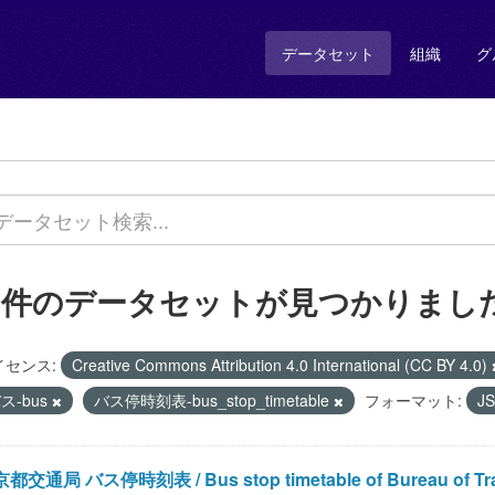
データセット
組織
グ
1 件のデータセットが見つかりまし
イセンス:
Creative Commons Attribution 4.0 International (CC BY 4.0)
ス-bus
バス停時刻表-bus_stop_timetable
フォーマット:
J
都交通局 バス停時刻表 / Bus stop timetable of Bureau of Trans