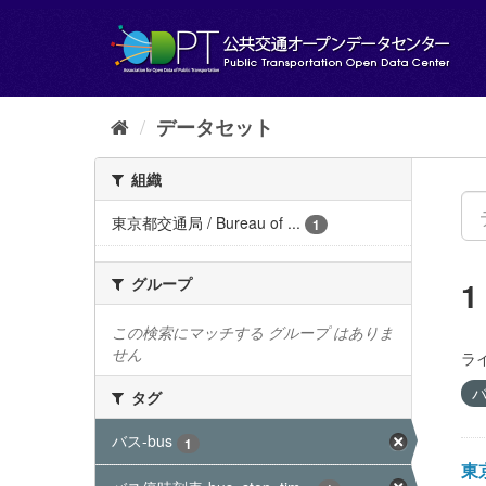
ス
キ
ッ
プ
し
て
データセット
内
容
組織
へ
東京都交通局 / Bureau of ...
1
グループ
この検索にマッチする グループ はありま
せん
ラ
バ
タグ
バス-bus
1
東京