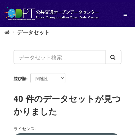
ス
キ
Toggl
ッ
naviga
プ
し
データセット
て
内
容
へ
並び順
40 件のデータセットが見つ
かりました
ライセンス: