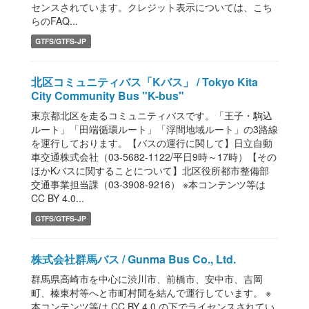
センスされています。クレジット表示については、こち
らのFAQ...
GTFS/GTFS-JP
北区コミュニティバス「Kバス」 / Tokyo Kita
City Community Bus "K-bus"
東京都北区を走るコミュニティバスです。「王子・駒込
ルート」「田端循環ルート」「浮間地域ルート」の3路線
を運行しております。【バスの運行に関して】日立自動
車交通株式会社（03-5682-1122/平日9時～17時）【その
ほかKバスに関することについて】北区役所都市整備部
交通事業担当課（03-3908-9216） ※本コンテンツ等は
CC BY 4.0...
GTFS/GTFS-JP
株式会社群馬バス / Gunma Bus Co., Ltd.
群馬県高崎市を中心に渋川市、前橋市、安中市、吉岡
町、榛東村等へと市町村間を結んで運行しています。 ※
本コンテンツ等は CC BY 4.0 の下でライセンスされてい