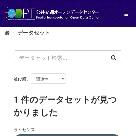
ス
キ
Toggl
ッ
naviga
プ
し
データセット
て
内
容
へ
並び順
1 件のデータセットが見つ
かりました
ライセンス: