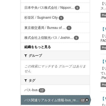
【
日本中央バス株式会社 / Nippon...
ス」含
1
Pro
杉並区 / Suginami City
1
東京都交通局 / Bureau of ...
1
【
【
株式会社上信観光バス / Joshin...
1
FAQ
組織をもっと見る
Pro
グループ
【
この検索にマッチする グループ はありま
【
せん
てい
.Pl
タグ
Pro
バス-bus
17
【
バス関連リアルタイム情報-bus_re...
17
【