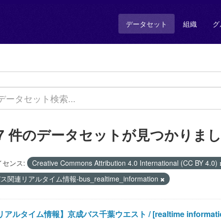
データセット
組織
グ
17 件のデータセットが見つかりま
イセンス:
Creative Commons Attribution 4.0 International (CC BY 4.0)
ス関連リアルタイム情報-bus_realtime_information
アルタイム情報】京成バス千葉ウエスト / [realtime information]