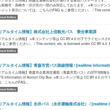
リアルタイム情報】関越交通株式会社が運行する乗合バスデータです。（
ろ前橋市・高崎市・渋川市の一部のみ対応しております。 ※本コンテンツ等は
ジット表示については、こちらのFAQ をご参照ください。 / This content, et
tocol Buffers
リアルタイム情報】株式会社上信観光バス 乗合事業課
リアルタイム情報】 ※本コンテンツ等は CC BY 4.0 の下でライセ
 をご参照ください。 / This content, etc. is licensed under CC BY 4.0 .Please
tocol Buffers
アルタイム情報】青森市営バス路線情報 / [realtime information] Ao
アルタイム情報】青森市企業局交通部（青森市営バス）のGTFS情報を提供します。 / [r
FS information of Aomori City Bus. ※本コンテンツ等は CC
、こちらのFAQ...
tocol Buffers
アルタイム情報】永井バス（永井運輸株式会社） / [realtime informati
.