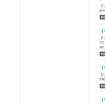
【リ
pro
Pro
【
【
CC
etc
Pro
【
【
FAQ
Pro
【リ