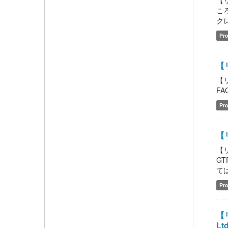
【
こ
クレ
Pro
【
【
FAQ
Pro
【リ
【リ
GT
ては
Pro
【リ
Ltd