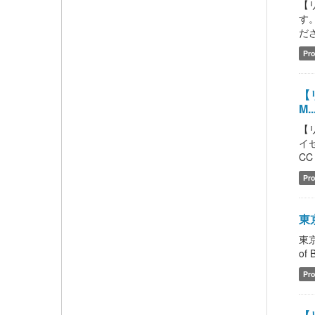
【
す
ださい
Pro
【リ
M..
【
イセ
CC 
Pro
東京
東京
of 
Pro