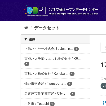
ス
キ
ッ
プ
し
て
データセット
内
容
組織
へ
上信ハイヤー株式会社 / Joshin...
1
京成バス千葉ウエスト株式会社 / KE...
1
京福バス株式会社 / Keifuku ...
1
ラ
仙台市交通局 / Transporta...
1
バ
名古屋市住宅都市局 / City of...
1
【リ
土佐市 / Tosashi
1