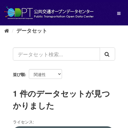
ス
キ
Toggl
ッ
naviga
プ
し
データセット
て
内
容
へ
並び順
1 件のデータセットが見つ
かりました
ライセンス: