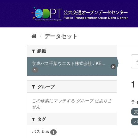
ス
キ
ッ
プ
し
て
データセット
内
容
組織
へ
京成バス千葉ウエスト株式会社 / KE...
1
グループ
この検索にマッチする グループ はありま
ラ
せん
京
タグ
バ
バス-bus
1