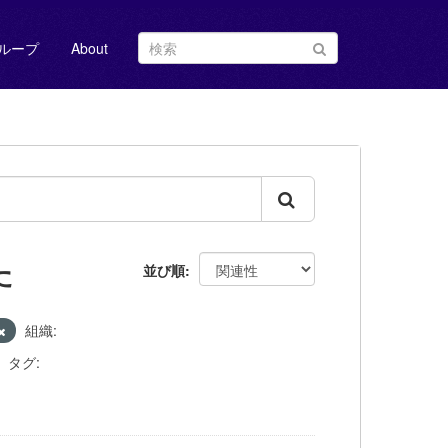
ループ
About
た
並び順
組織:
タグ: