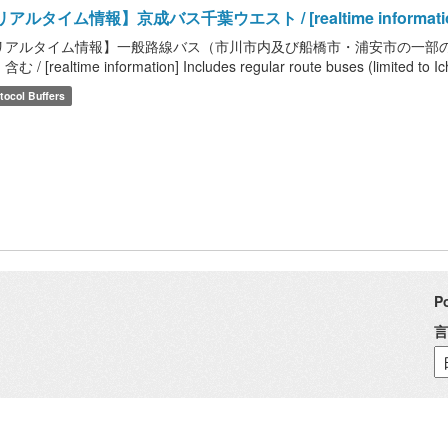
アルタイム情報】京成バス千葉ウエスト / [realtime information]
リアルタイム情報】一般路線バス（市川市内及び船橋市・浦安市の一部
む / [realtime information] Includes regular route buses (limited to Ic
tocol Buffers
P
言