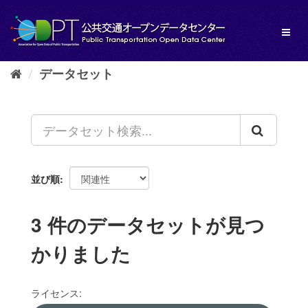
ス
キ
Toggl
ッ
naviga
プ
し
データセット
て
内
容
へ
並び順
3 件のデータセットが見つ
かりました
ライセンス: