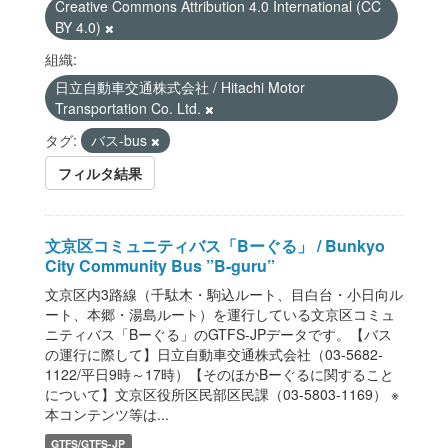
Creative Commons Attribution 4.0 International (CC
BY 4.0)
組織:
日立自動車交通株式会社 / Hitachi Motor
Transportation Co. Ltd.
タグ:
バス-bus
フィルタ結果
文京区コミュニティバス「Bーぐる」 / Bunkyo
City Community Bus ”B-guru”
文京区内3路線（千駄木・駒込ルート、目白台・小日向ル
ート、本郷・湯島ルート）を運行している文京区コミュ
ニティバス「Bーぐる」のGTFS-JPデータです。【バス
の運行に際して】日立自動車交通株式会社（03-5682-
1122/平日9時～17時）【そのほかBーぐるに関すること
について】文京区役所区民部区民課（03-5803-1169） ※
本コンテンツ等は...
GTFS/GTFS-JP