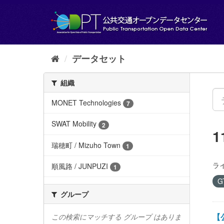
ス
キ
ッ
プ
し
て
データセット
内
容
組織
へ
MONET Technologies
7
SWAT Mobility
2
瑞穂町 / Mizuho Town
1
ラ
順風路 / JUNPUZI
1
G
グループ
【公
この検索にマッチする グループ はありま