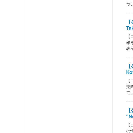
つい
【公
Ta
【
報
表示
【公
Kot
【
乗
てい
【公
"No
【
の