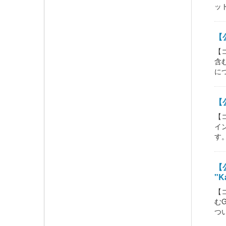
ット
【公
【
含
につ
【
【
イ
す。
【公
"K
【
む
つい