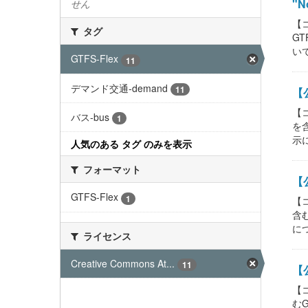
"No
せん
【
タグ
G
いて
GTFS-Flex
11
デマンド交通-demand
11
【公
【
バス-bus
1
を
示に
人気のある タグ のみを表示
フォーマット
【公
GTFS-Flex
1
【
含
につ
ライセンス
Creative Commons At...
11
【公
【
む